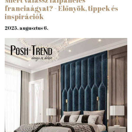
Miért válassz falpaneles
franciaágyat? - Előnyök, tippek és
inspirációk
2025. augusztus 6.