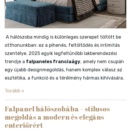
A hálószoba mindig is különleges szerepet töltött be
otthonunkban: ez a pihenés, feltöltődés és intimitás
szentélye. 2025 egyik legfeltűnőbb lakberendezési
trendje a
falpaneles franciaágy
, amely nem csupán
egy újabb designmegoldás, hanem komplex válasz az
esztétika, a funkció és a térélmény hármas kihívására.
Tovább »
Falpanel hálószobába – stílusos
megoldás a modern és elegáns
enteriőrért