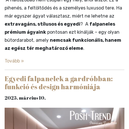
pihenés, a feltöltődés és a személyes luxusod tere. Ha
már egyszer ágyat választasz, miért ne lehetne az
extravagáns, stílusos és egyedi
? A
falpaneles
prémium ágyaink
pontosan ezt kínálják – egy olyan
bútordarabot, amely
nemcsak funkcionális, hanem
az egész tér meghatározó eleme
.
Tovább »
Egyedi falpanelek a gardróbban:
funkció és design harmóniája
2025. március 10.