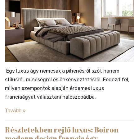
Egy luxus ágy nemcsak a pihenésről szól, hanem
stílusról, minőségről és önkényeztetésről. Fedezd fel,
milyen szempontok alapján érdemes luxus
franciaágyat választani hálószobádba.
Tovább »
Részletekben rejlő luxus: Boiron
modern design franciaágy