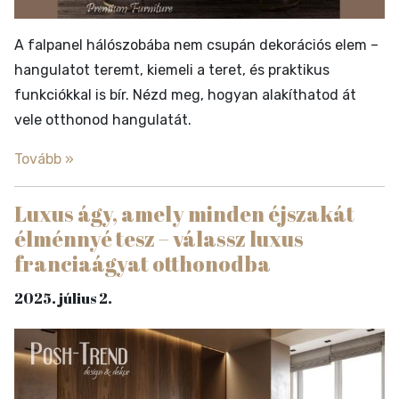
A falpanel hálószobába nem csupán dekorációs elem –
hangulatot teremt, kiemeli a teret, és praktikus
funkciókkal is bír. Nézd meg, hogyan alakíthatod át
vele otthonod hangulatát.
Tovább »
Luxus ágy, amely minden éjszakát
élménnyé tesz – válassz luxus
franciaágyat otthonodba
2025. július 2.