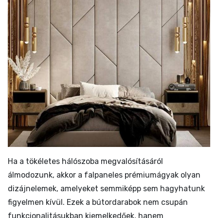
Ha a tökéletes hálószoba megvalósításáról
álmodozunk, akkor a falpaneles prémiumágyak olyan
dizájnelemek, amelyeket semmiképp sem hagyhatunk
figyelmen kívül. Ezek a bútordarabok nem csupán
funkcionalitásukban kiemelkedőek, hanem