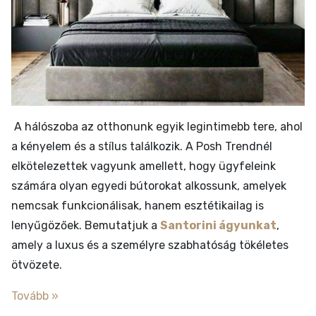
​
A hálószoba az otthonunk egyik legintimebb tere, ahol
a kényelem és a stílus találkozik.
A Posh Trendnél
elkötelezettek vagyunk amellett, hogy ügyfeleink
számára olyan egyedi bútorokat alkossunk, amelyek
nemcsak funkcionálisak, hanem esztétikailag is
lenyűgözőek.
Bemutatjuk a
Santorini ágyunkat
,
amely a luxus és a személyre szabhatóság tökéletes
ötvözete.
Tovább »