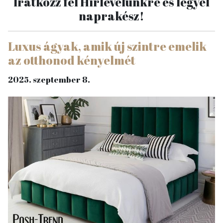
Iratkozz fel Hírlevelünkre és legyél
naprakész!
Luxus ágyak, amik új szintre emelik
az otthonod kényelmét
2025. szeptember 8.