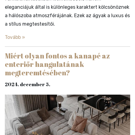
eleganciájuk által is különleges karaktert kölcsönöznek
a hálószoba atmoszférájának. Ezek az ágyak a luxus és
a stílus megtestesítői.
Tovább »
Miért olyan fontos a kanapé az
enteriőr hangulatának
megteremtésében?
2024. december 5.