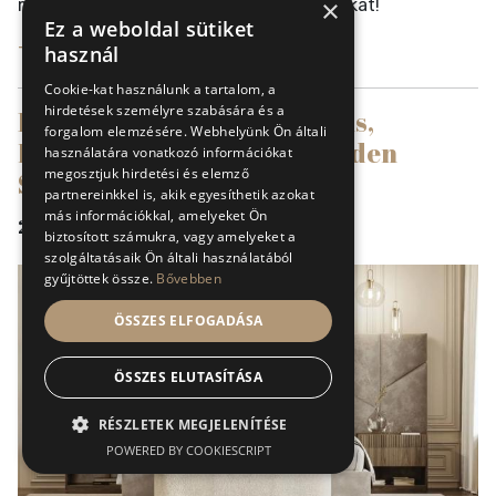
×
meg a legújabb irányokat és szempontokat!
Ez a weboldal sütiket
használ
Tovább »
Cookie-kat használunk a tartalom, a
hirdetések személyre szabására és a
Design Franciaágyak: Stílus,
forgalom elemzésére. Webhelyünk Ön általi
Kényelem és Egyediség Minden
használatára vonatkozó információkat
megosztjuk hirdetési és elemző
Szobában
partnereinkkel is, akik egyesíthetik azokat
más információkkal, amelyeket Ön
2024. december 5.
biztosított számukra, vagy amelyeket a
szolgáltatásaik Ön általi használatából
gyűjtöttek össze.
Bővebben
ÖSSZES ELFOGADÁSA
ÖSSZES ELUTASÍTÁSA
RÉSZLETEK MEGJELENÍTÉSE
POWERED BY COOKIESCRIPT