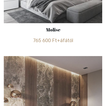
Molise
765 600 Ft+áfától