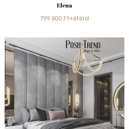
Elena
799 800 Ft+áfától