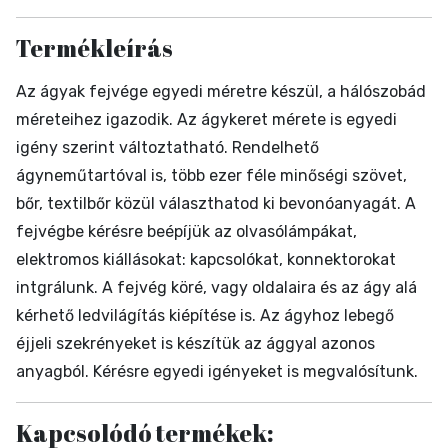
Termékleírás
Az ágyak fejvége egyedi méretre készül, a hálószobád
méreteihez igazodik. Az ágykeret mérete is egyedi
igény szerint változtatható. Rendelhető
ágyneműtartóval is, több ezer féle minőségi szövet,
bőr, textilbőr közül választhatod ki bevonóanyagát. A
fejvégbe kérésre beépíjük az olvasólámpákat,
elektromos kiállásokat: kapcsolókat, konnektorokat
intgrálunk. A fejvég köré, vagy oldalaira és az ágy alá
kérhető ledvilágítás kiépítése is. Az ágyhoz lebegő
éjjeli szekrényeket is készítük az ággyal azonos
anyagból. Kérésre egyedi igényeket is megvalósítunk.
Kapcsolódó termékek: