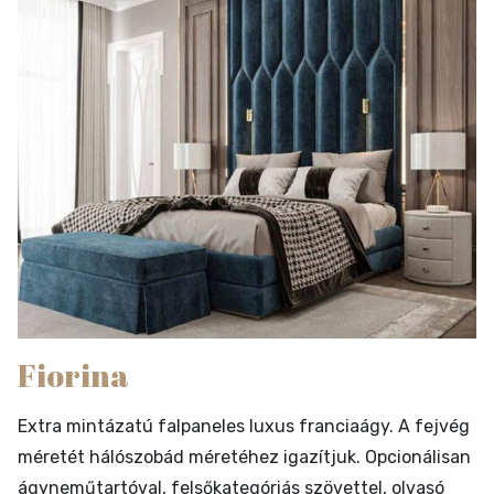
Fiorina
Extra mintázatú falpaneles luxus franciaágy. A fejvég
méretét hálószobád méretéhez igazítjuk. Opcionálisan
ágyneműtartóval, felsőkategóriás szövettel, olvasó