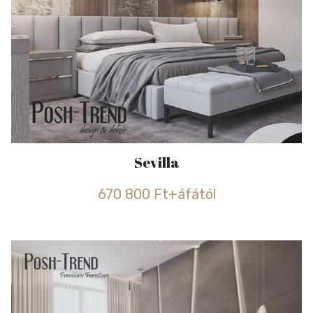
Sevilla
670 800 Ft+áfától