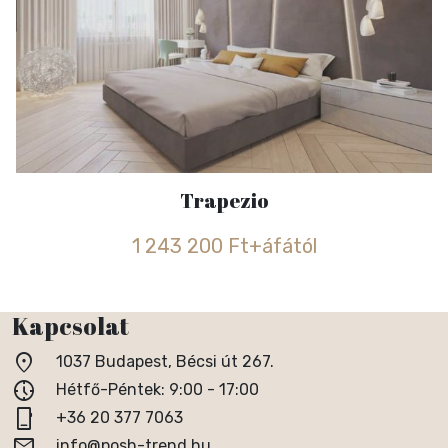
Trapezio
1 243 200 Ft+áfától
Kapcsolat
location_on
1037 Budapest, Bécsi út 267.
nest_clock_farsight_analog
Hétfő-Péntek: 9:00 - 17:00
phone_iphone
+36 20 377 7063
email
info@posh-trend.hu