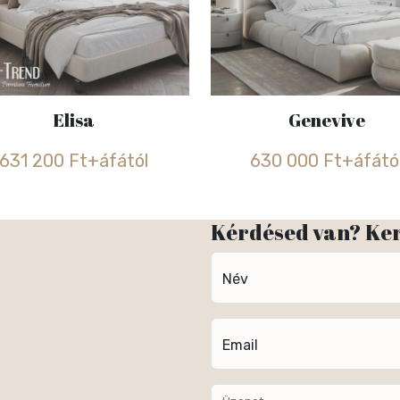
Elisa
Genevive
631 200 Ft+áfától
630 000 Ft+áfátó
Kérdésed van? Ke
Név
Email