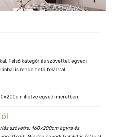
al. Felső kategóriás szövettel, egyedi
ábbal is rendelhető felárrral.
0x200cm illetve egyedi méretben
ól
góriás szövetre, 160x200cm ágyra és
onatkozik. Minden egyedi kialakítás felárral