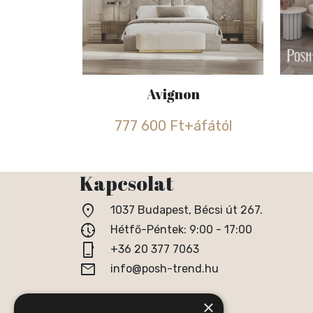
Avignon
777 600 Ft+áfától
Kapcsolat
location_on
1037 Budapest, Bécsi út 267.
nest_clock_farsight_analog
Hétfő-Péntek: 9:00 - 17:00
phone_iphone
+36 20 377 7063
email
info@posh-trend.hu
×