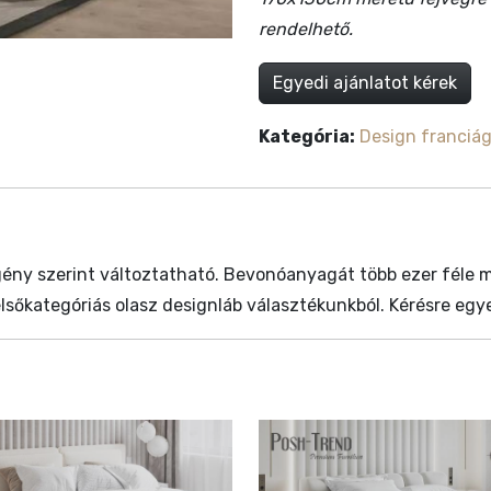
rendelhető.
Egyedi ajánlatot kérek
Kategória:
Design franciá
ény szerint változtatható. Bevonóanyagát több ezer féle min
elsőkategóriás olasz designláb választékunkból. Kérésre egy