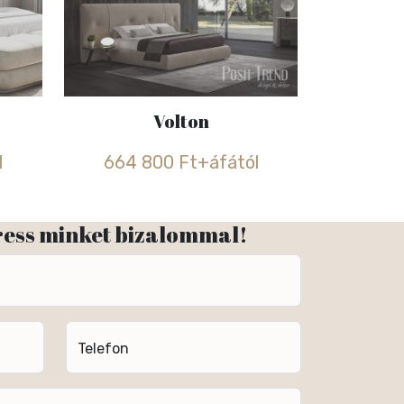
Volton
l
664 800 Ft+áfától
ress minket bizalommal!
Telefon