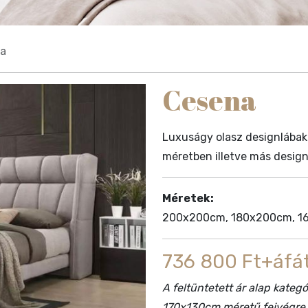
a
Cesena
Luxuságy olasz designlábakk
méretben illetve más designl
Méretek:
200x200cm, 180x200cm, 16
736 800 Ft+áfát
A feltüntetett ár alap kate
170x130cm méretű fejvégre v