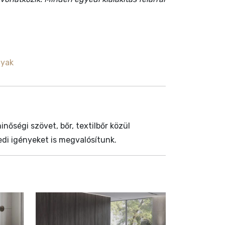
gyak
őségi szövet, bőr, textilbőr közül
edi igényeket is megvalósítunk.