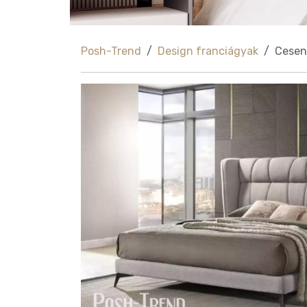
Posh-Trend
Design franciágyak
Cesen