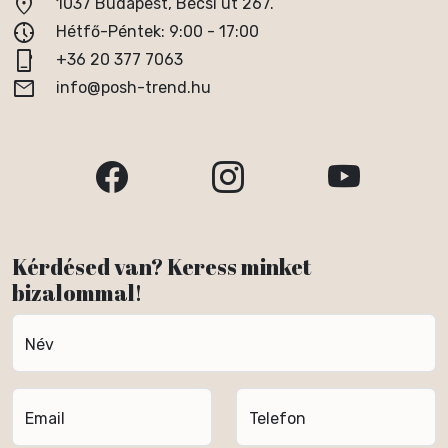
location_on
1037 Budapest, Bécsi út 267.
nest_clock_farsight_analog
Hétfő-Péntek: 9:00 - 17:00
phone_iphone
+36 20 377 7063
email
info@posh-trend.hu
Kérdésed van? Keress minket
bizalommal!
Név
Email
Telefon