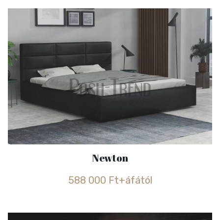
Newton
588 000 Ft+áfától