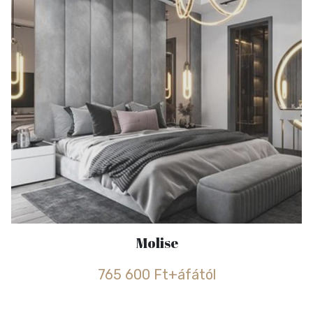
Molise
765 600 Ft+áfától