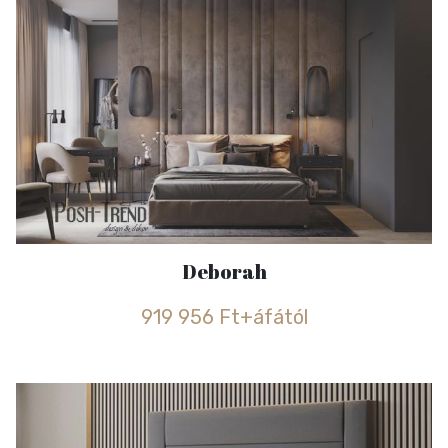
Deborah
919 956 Ft+áfától