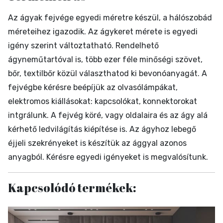
Az ágyak fejvége egyedi méretre készül, a hálószobád
méreteihez igazodik. Az ágykeret mérete is egyedi
igény szerint változtatható. Rendelhető
ágyneműtartóval is, több ezer féle minőségi szövet,
bőr, textilbőr közül választhatod ki bevonóanyagát. A
fejvégbe kérésre beépíjük az olvasólámpákat,
elektromos kiállásokat: kapcsolókat, konnektorokat
intgrálunk. A fejvég köré, vagy oldalaira és az ágy alá
kérhető ledvilágítás kiépítése is. Az ágyhoz lebegő
éjjeli szekrényeket is készítük az ággyal azonos
anyagból. Kérésre egyedi igényeket is megvalósítunk.
Kapcsolódó termékek: