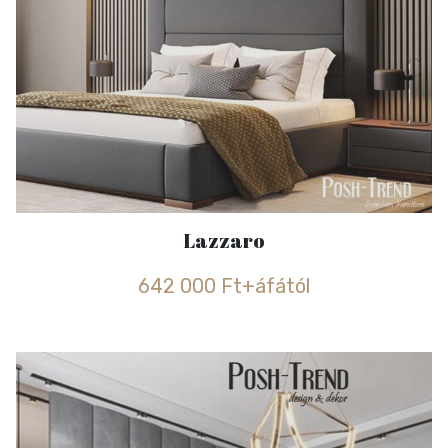
Lazzaro
642 000 Ft+áfától