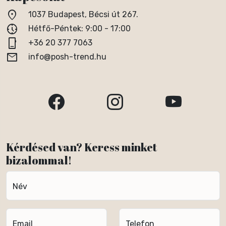
location_on
1037 Budapest, Bécsi út 267.
nest_clock_farsight_analog
Hétfő-Péntek: 9:00 - 17:00
phone_iphone
+36 20 377 7063
email
info@posh-trend.hu
Kérdésed van? Keress minket
bizalommal!
Név
Email
Telefon