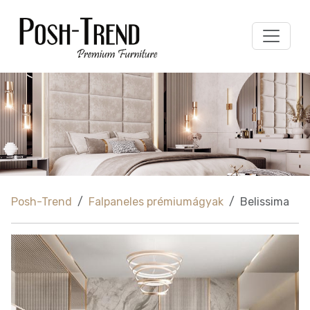
Posh-Trend
Falpaneles prémiumágyak
Belissima