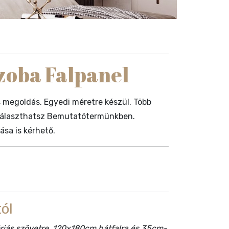
zoba Falpanel
 megoldás. Egyedi méretre készül. Több
l választhatsz Bemutatótermünkben.
ása is kérhető.
ól
góriás szövetre, 120x180cm hátfalra és 35cm-