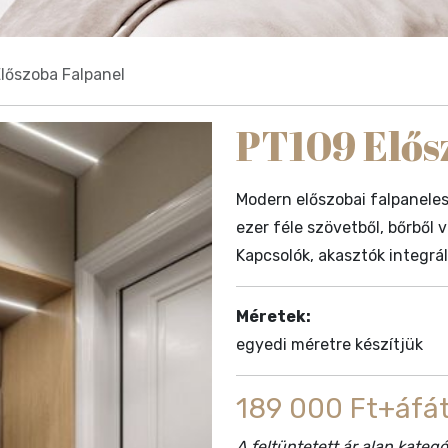
lőszoba Falpanel
PT109 Elős
Modern előszobai falpaneles
ezer féle szövetből, bőrbő
Kapcsolók, akasztók integrál
Méretek:
egyedi méretre készítjük
189 000 Ft+áfát
A feltüntetett ár alap kate