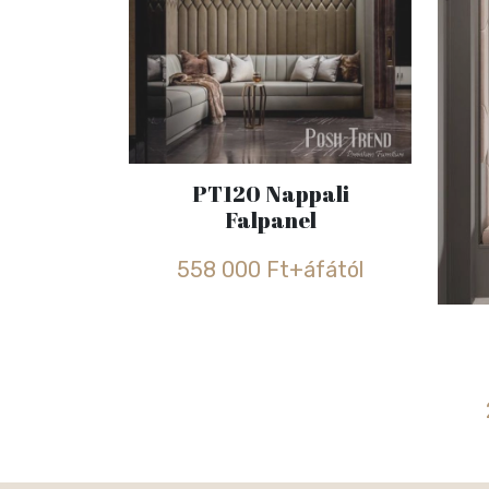
PT120 Nappali
Falpanel
558 000 Ft+áfától