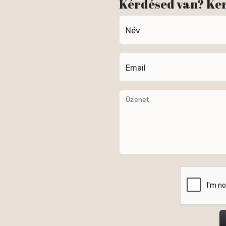
Kérdésed van? Ke
Név
Email
Üzenet