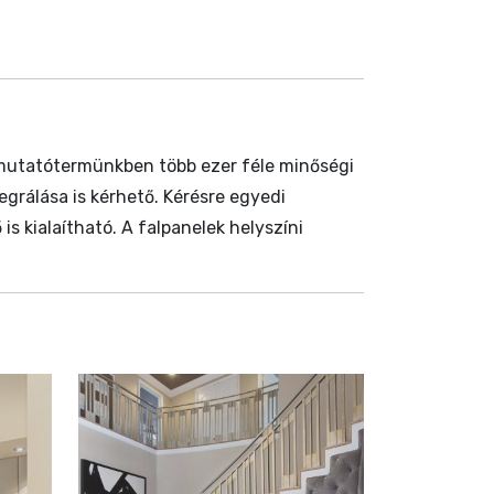
emutatótermünkben több ezer féle minőségi
egrálása is kérhető. Kérésre egyedi
is kialaítható. A falpanelek helyszíni