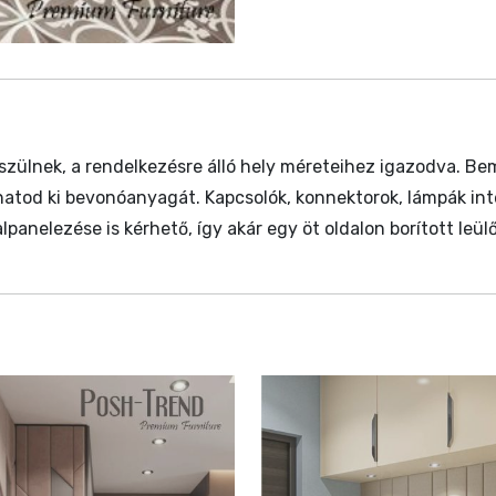
szülnek, a rendelkezésre álló hely méreteihez igazodva. B
zthatod ki bevonóanyagát. Kapcsolók, konnektorok, lámpák int
panelezése is kérhető, így akár egy öt oldalon borított leülő 