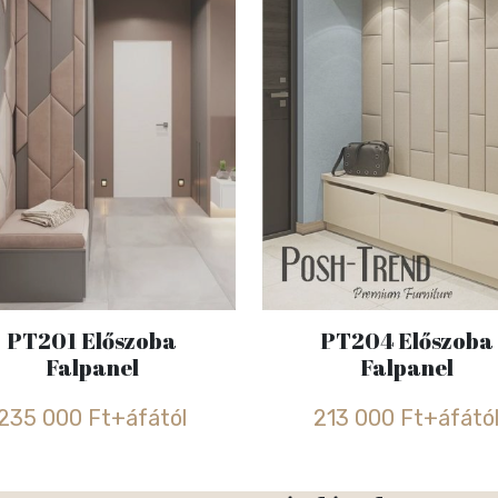
PT201 Előszoba
PT204 Előszoba
Falpanel
Falpanel
235 000 Ft+áfától
213 000 Ft+áfátó