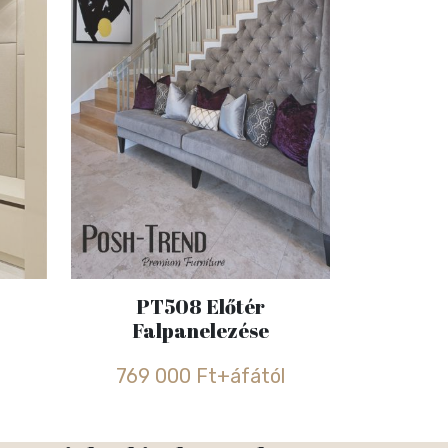
PT508 Előtér
Falpanelezése
l
769 000 Ft+áfától