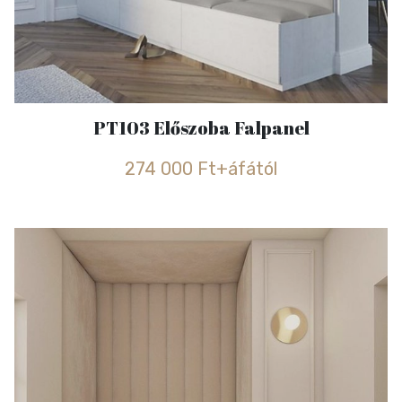
PT103 Előszoba Falpanel
274 000 Ft+áfától