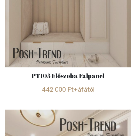
PT105 Előszoba Falpanel
442 000 Ft+áfától