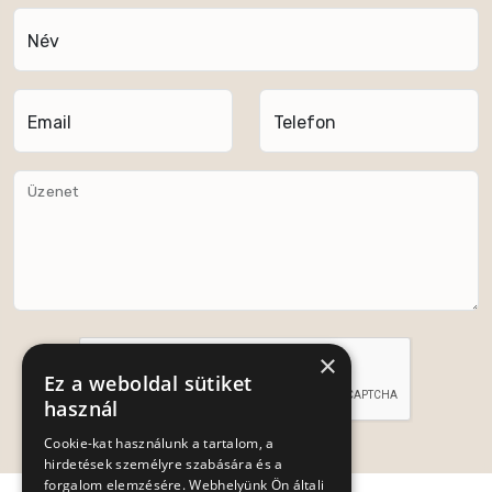
Név
Email
Telefon
Üzenet
×
Ez a weboldal sütiket
használ
Cookie-kat használunk a tartalom, a
Küldés
hirdetések személyre szabására és a
forgalom elemzésére. Webhelyünk Ön általi