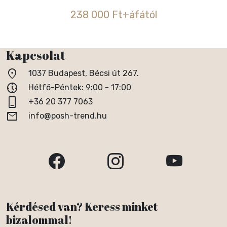
238 000 Ft+áfától
Kapcsolat
location_on
1037 Budapest, Bécsi út 267.
nest_clock_farsight_analog
Hétfő-Péntek: 9:00 - 17:00
phone_iphone
+36 20 377 7063
email
info@posh-trend.hu
Kérdésed van? Keress minket
bizalommal!