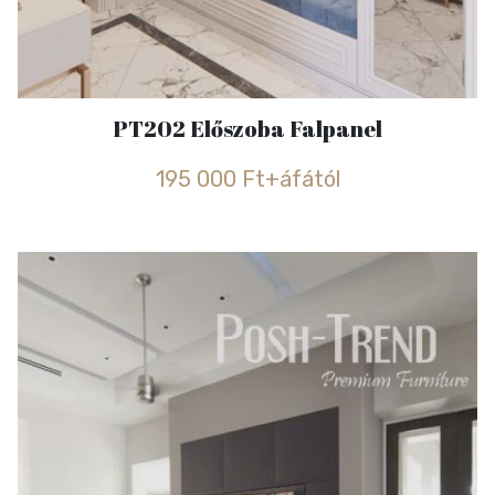
PT202 Előszoba Falpanel
195 000 Ft+áfától