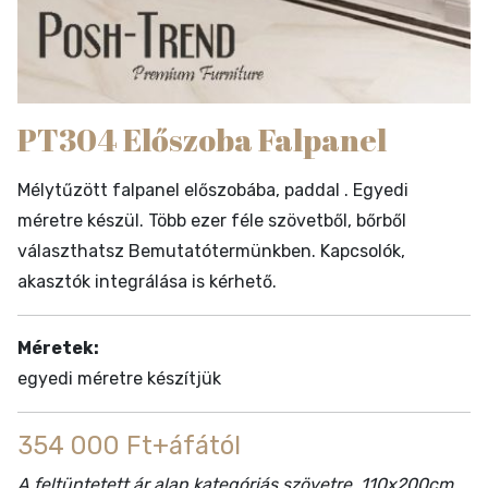
PT304 Előszoba Falpanel
Mélytűzött falpanel előszobába, paddal . Egyedi
méretre készül. Több ezer féle szövetből, bőrből
választhatsz Bemutatótermünkben. Kapcsolók,
akasztók integrálása is kérhető.
Méretek:
egyedi méretre készítjük
354 000 Ft+áfától
A feltüntetett ár alap kategóriás szövetre, 110x200cm