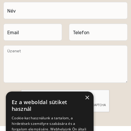
Név
Email
Telefon
Üzenet
×
Ez a weboldal sütiket
használ
Cookie-kat használunk a tartalom, a
Küldés
hirdetések személyre szabására és a
forgalom elemzésére. Webhelyünk Ön általi