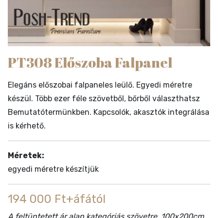
PT308 Előszoba Falpanel
Elegáns előszobai falpaneles leülő. Egyedi méretre
készül. Több ezer féle szövetből, bőrből választhatsz
Bemutatótermünkben. Kapcsolók, akasztók integrálása
is kérhető.
Méretek:
egyedi méretre készítjük
194 000 Ft+áfától
A feltüntetett ár alap kategóriás szövetre, 100x200cm