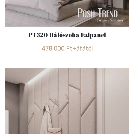
PT320 Hálószoba Falpanel
478 000 Ft+áfától