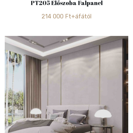
PT205 Előszoba Falpanel
214 000 Ft+áfától