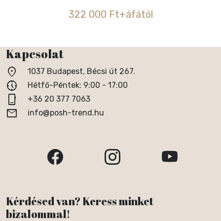
322 000 Ft+áfától
Kapcsolat
location_on
1037 Budapest, Bécsi út 267.
nest_clock_farsight_analog
Hétfő-Péntek: 9:00 - 17:00
phone_iphone
+36 20 377 7063
email
info@posh-trend.hu
Kérdésed van? Keress minket
bizalommal!