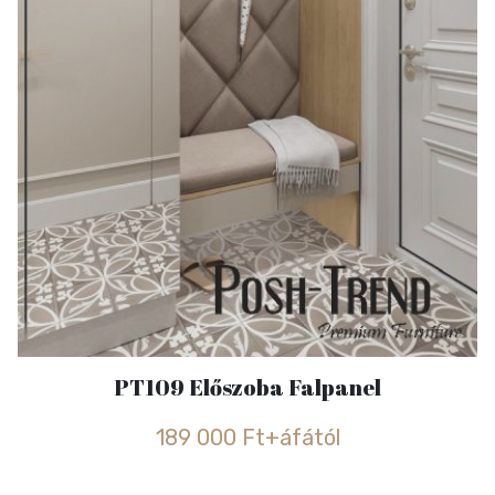
PT109 Előszoba Falpanel
189 000 Ft+áfától