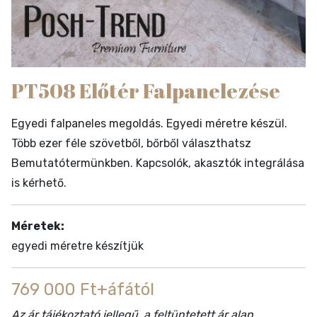
PT508 Előtér Falpanelezése
Egyedi falpaneles megoldás. Egyedi méretre készül.
Több ezer féle szövetből, bőrből választhatsz
Bemutatótermünkben. Kapcsolók, akasztók integrálása
is kérhető.
Méretek:
egyedi méretre készítjük
769 000 Ft+áfától
Az ár tájékoztató jellegű, a feltüntetett ár alap