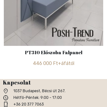
PT310 Előszoba Falpanel
446 000 Ft+áfától
Kapcsolat
location_on
1037 Budapest, Bécsi út 267.
nest_clock_farsight_analog
Hétfő-Péntek: 9:00 - 17:00
phone_iphone
+36 20 377 7063