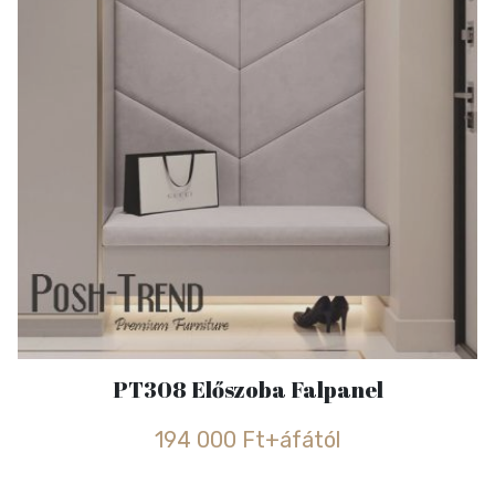
PT308 Előszoba Falpanel
194 000 Ft+áfától