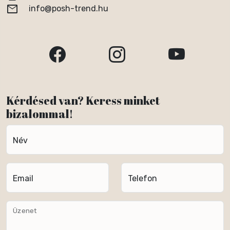
email
info@posh-trend.hu
Kérdésed van? Keress minket
bizalommal!
Név
Email
Telefon
Üzenet