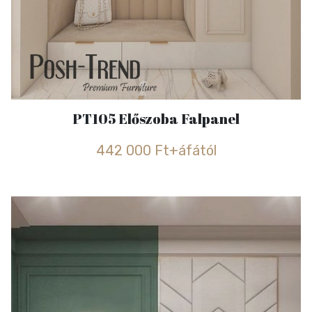
PT105 Előszoba Falpanel
442 000 Ft+áfától