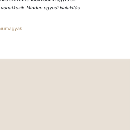
onatkozik. Minden egyedi kialakítás
miumágyak