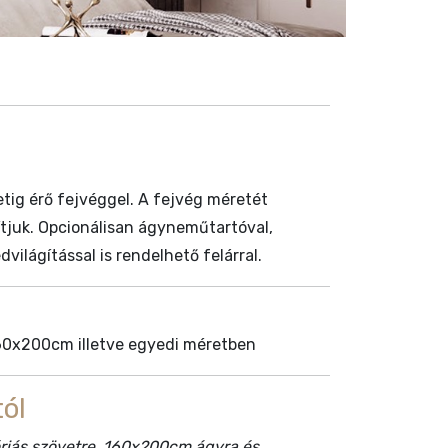
ig érő fejvéggel. A fejvég méretét
tjuk. Opcionálisan ágyneműtartóval,
dvilágítással is rendelhető felárral.
0x200cm illetve egyedi méretben
ól
góriás szövetre, 160x200cm ágyra és