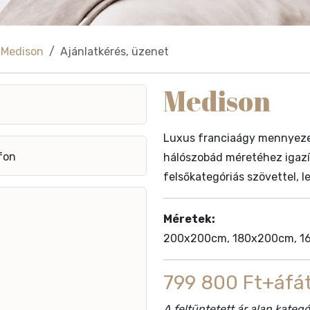
Medison
Ajánlatkérés, üzenet
Medison
Luxus franciaágy mennyezet
fon
hálószobád méretéhez igazí
felsőkategóriás szövettel, le
Méretek:
200x200cm, 180x200cm, 16
799 800 Ft+áfát
A feltüntetett ár alap kate