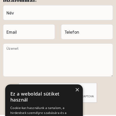
Név
Email
Telefon
Üzenet
×
Ez a weboldal sütiket
használ
Cookie-kat használunk a tartalom, a
Küldés
hirdetések személyre szabására és a