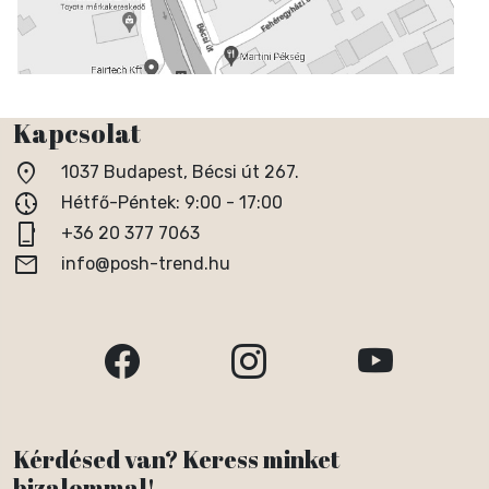
Kapcsolat
location_on
1037 Budapest, Bécsi út 267.
nest_clock_farsight_analog
Hétfő-Péntek: 9:00 - 17:00
phone_iphone
+36 20 377 7063
email
info@posh-trend.hu
Kérdésed van? Keress minket
bizalommal!