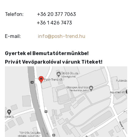
Telefon:
+36 20 377 7063
+36 1 426 7473
E-mail:
info@posh-trend.hu
Gyertek el Bemutatótermünkbe!
Privát Vevőparkolóval várunk Titeket!