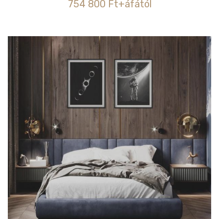
754 800 Ft+áfától