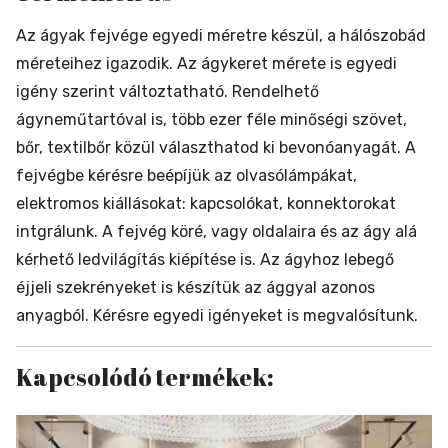
Az ágyak fejvége egyedi méretre készül, a hálószobád
méreteihez igazodik. Az ágykeret mérete is egyedi
igény szerint változtatható. Rendelhető
ágyneműtartóval is, több ezer féle minőségi szövet,
bőr, textilbőr közül választhatod ki bevonóanyagát. A
fejvégbe kérésre beépíjük az olvasólámpákat,
elektromos kiállásokat: kapcsolókat, konnektorokat
intgrálunk. A fejvég köré, vagy oldalaira és az ágy alá
kérhető ledvilágítás kiépítése is. Az ágyhoz lebegő
éjjeli szekrényeket is készítük az ággyal azonos
anyagból. Kérésre egyedi igényeket is megvalósítunk.
Kapcsolódó termékek: