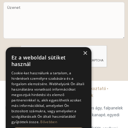
Üzenet
×
Ez a weboldal sütiket
használ
Cookie-kat használunk a tartalom, a
Küldés
hirdetések személyre szabására és a
forgalom elemzésére. Webhelyünk Ön általi
Adatkezelési tájékoztató
·
Cookie tájékoztató
·
használatára vonatkozó információkat
megosztjuk hirdetési és elemző
Általános szerződési feltételek
partnereinkkel is, akik egyesíthetik azokat
más információkkal, amelyeket Ön
Posh-Trend Kft. prémium franciaágy, falpaneles ágy, falpanelek
biztosított számukra, vagy amelyeket a
hálószobába, designágy, luxury ágy, prémium kanapé, egyedi
szolgáltatásaik Ön általi használatából
gyűjtöttek össze.
Bővebben
design kanapé.