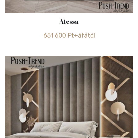
Atessa
651 600 Ft+áfától