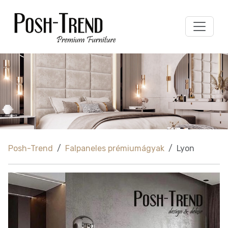
Posh-Trend
Falpaneles prémiumágyak
Lyon