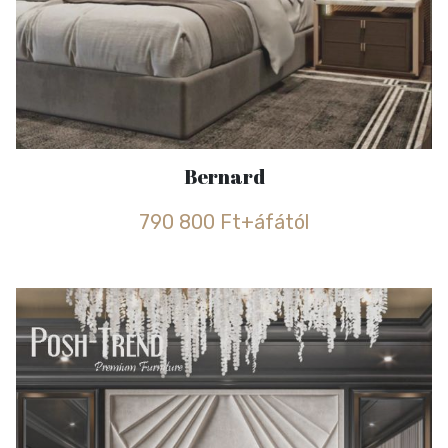
Bernard
790 800 Ft+áfától