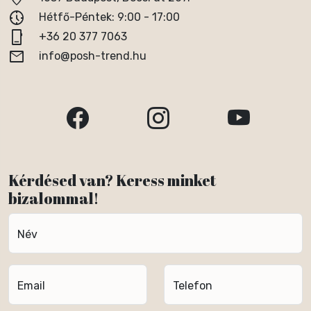
nest_clock_farsight_analog
Hétfő-Péntek: 9:00 - 17:00
phone_iphone
+36 20 377 7063
email
info@posh-trend.hu
Kérdésed van? Keress minket
bizalommal!
Név
Email
Telefon