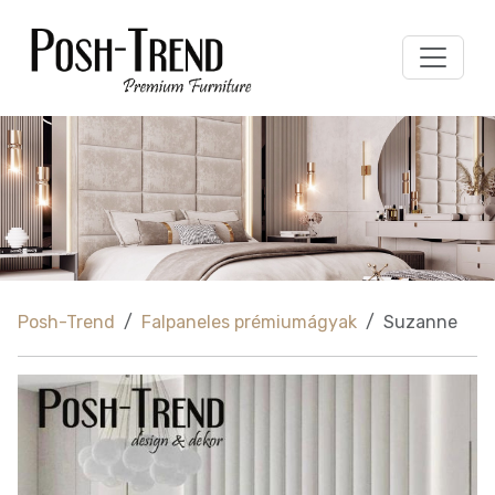
Posh-Trend
Falpaneles prémiumágyak
Suzanne