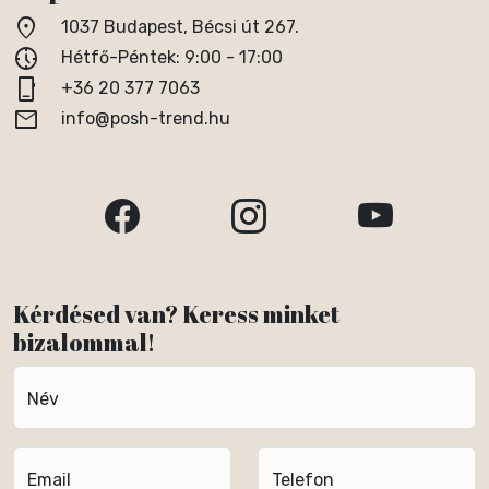
location_on
1037 Budapest, Bécsi út 267.
nest_clock_farsight_analog
Hétfő-Péntek: 9:00 - 17:00
phone_iphone
+36 20 377 7063
email
info@posh-trend.hu
Kérdésed van? Keress minket
bizalommal!
Név
Email
Telefon