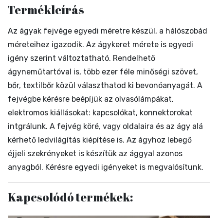
Termékleírás
Az ágyak fejvége egyedi méretre készül, a hálószobád
méreteihez igazodik. Az ágykeret mérete is egyedi
igény szerint változtatható. Rendelhető
ágyneműtartóval is, több ezer féle minőségi szövet,
bőr, textilbőr közül választhatod ki bevonóanyagát. A
fejvégbe kérésre beépíjük az olvasólámpákat,
elektromos kiállásokat: kapcsolókat, konnektorokat
intgrálunk. A fejvég köré, vagy oldalaira és az ágy alá
kérhető ledvilágítás kiépítése is. Az ágyhoz lebegő
éjjeli szekrényeket is készítük az ággyal azonos
anyagból. Kérésre egyedi igényeket is megvalósítunk.
Kapcsolódó termékek: