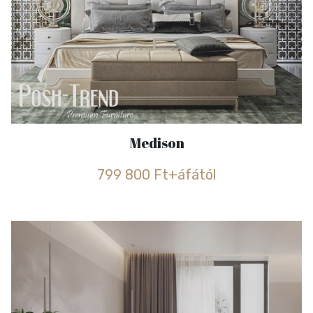
Medison
799 800 Ft+áfától