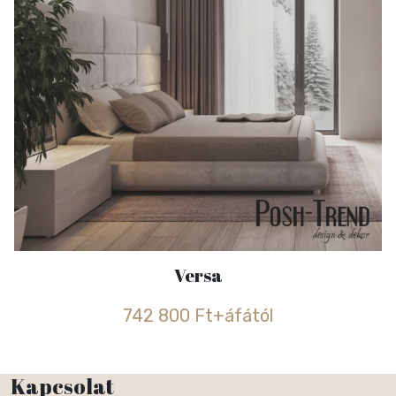
Versa
742 800 Ft+áfától
Kapcsolat