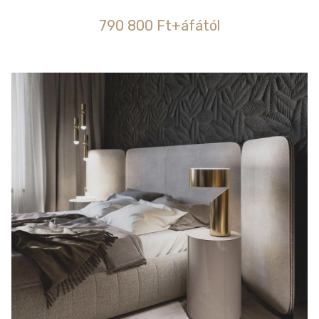
790 800 Ft+áfától