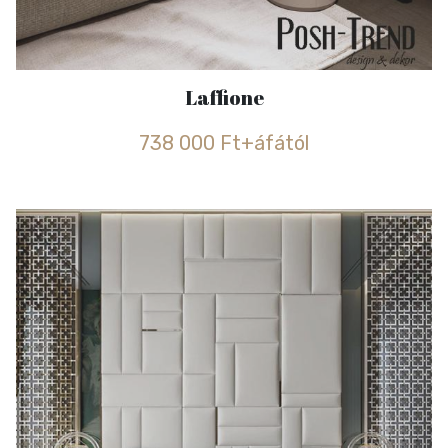
Laffione
738 000 Ft+áfától