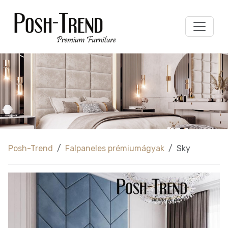
Posh-Trend
Falpaneles prémiumágyak
Sky