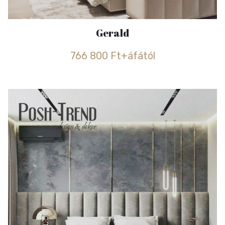
Gerald
766 800 Ft+áfától