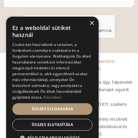
×
Ez a weboldal sütiket
használ
Cookie-kat használunk a tartalom, a
Küldés
hirdetések személyre szabására és a
forgalom elemzésére. Webhelyünk Ön általi
Adatkezelési tájékoztató
·
Cookie tájékoztató
·
használatára vonatkozó információkat
megosztjuk hirdetési és elemző
Általános szerződési feltételek
partnereinkkel is, akik egyesíthetik azokat
más információkkal, amelyeket Ön
Posh-Trend Kft. prémium franciaágy, falpaneles ágy, falpanelek
biztosított számukra, vagy amelyeket a
hálószobába, designágy, luxury ágy, prémium kanapé, egyedi
szolgáltatásaik Ön általi használatából
gyűjtöttek össze.
Bővebben
design kanapé.
Az oldalon található tartalom a POSH-TREND Kft. szellemi
ÖSSZES ELFOGADÁSA
tulajdona.
POSH-TREND Kft. fenntart minden, a lap bármely részének
ÖSSZES ELUTASÍTÁSA
bármilyen módszerrel, technikával történő másolásával és
terjesztésével kapcsolatos jogot.
RÉSZLETEK MEGJELENÍTÉSE