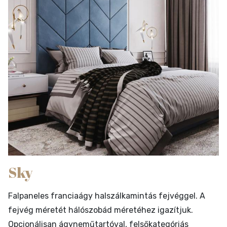
Sky
Falpaneles franciaágy halszálkamintás fejvéggel. A
fejvég méretét hálószobád méretéhez igazítjuk.
Opcionálisan ágyneműtartóval, felsőkategóriás