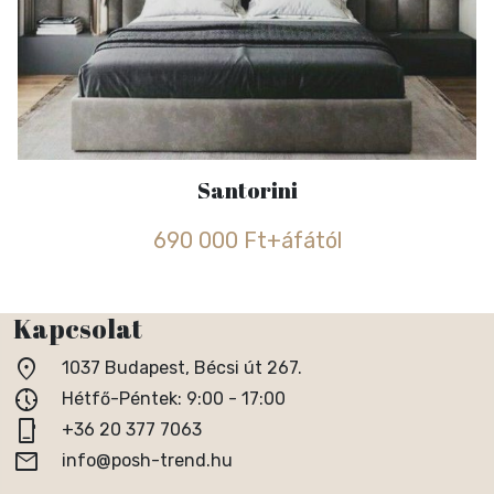
Santorini
690 000 Ft+áfától
Kapcsolat
location_on
1037 Budapest, Bécsi út 267.
nest_clock_farsight_analog
Hétfő-Péntek: 9:00 - 17:00
phone_iphone
+36 20 377 7063
email
info@posh-trend.hu