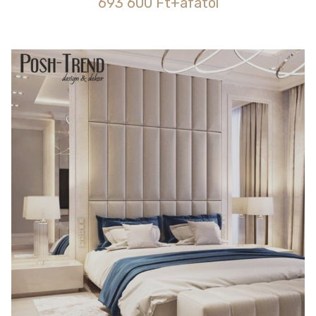
693 600 Ft+áfától