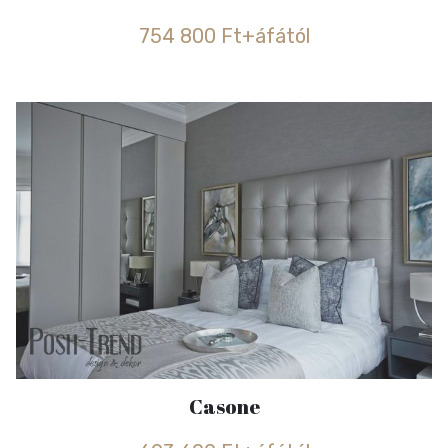
754 800 Ft+áfától
Casone