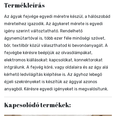
Termékleírás
Az ágyak fejvége egyedi méretre készül, a hálószobád
méreteihez igazodik. Az ágykeret mérete is egyedi
igény szerint változtatható. Rendelhető
ágyneműtartóval is, több ezer féle minőségi szövet,
bőr, textilbőr közül választhatod ki bevonóanyagát. A
fejvégbe kérésre beépíjük az olvasólámpákat,
elektromos kiállásokat: kapcsolókat, konnektorokat
intgrálunk. A fejvég köré, vagy oldalaira és az ágy alá
kérhető ledvilágítás kiépítése is. Az ágyhoz lebegő
éjjeli szekrényeket is készítük az ággyal azonos
anyagból. Kérésre egyedi igényeket is megvalósítunk.
Kapcsolódó termékek: