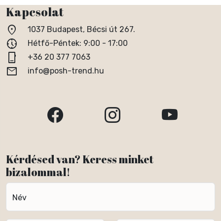
Kapcsolat
location_on
1037 Budapest, Bécsi út 267.
nest_clock_farsight_analog
Hétfő-Péntek: 9:00 - 17:00
phone_iphone
+36 20 377 7063
email
info@posh-trend.hu
Kérdésed van? Keress minket
bizalommal!
Név