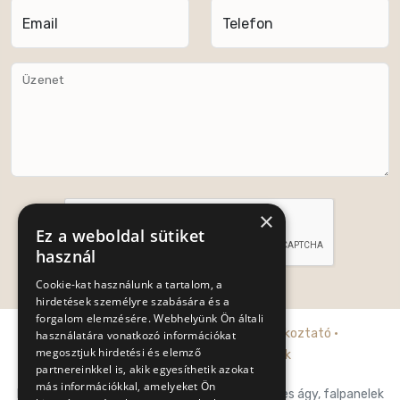
Email
Telefon
Üzenet
×
Ez a weboldal sütiket
használ
Cookie-kat használunk a tartalom, a
Küldés
hirdetések személyre szabására és a
forgalom elemzésére. Webhelyünk Ön általi
Adatkezelési tájékoztató
·
Cookie tájékoztató
·
használatára vonatkozó információkat
megosztjuk hirdetési és elemző
Általános szerződési feltételek
partnereinkkel is, akik egyesíthetik azokat
más információkkal, amelyeket Ön
Posh-Trend Kft. prémium franciaágy, falpaneles ágy, falpanelek