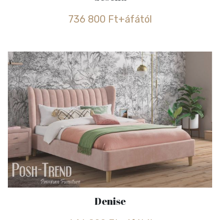
736 800 Ft+áfától
Denise