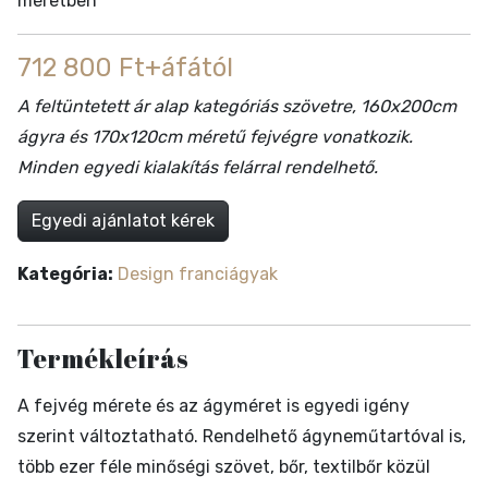
méretben
712 800 Ft+áfától
A feltüntetett ár alap kategóriás szövetre, 160x200cm
ágyra és 170x120cm méretű fejvégre vonatkozik.
Minden egyedi kialakítás felárral rendelhető.
Egyedi ajánlatot kérek
Kategória:
Design franciágyak
Termékleírás
A fejvég mérete és az ágyméret is egyedi igény
szerint változtatható. Rendelhető ágyneműtartóval is,
több ezer féle minőségi szövet, bőr, textilbőr közül