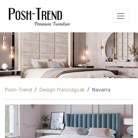
Posh-Trend
Design franciágyak
Navarra