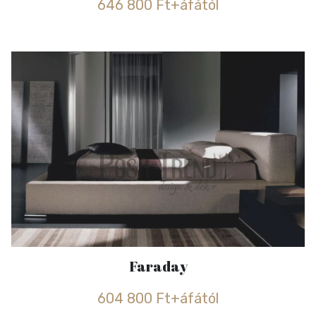
646 800 Ft+áfától
Faraday
604 800 Ft+áfától